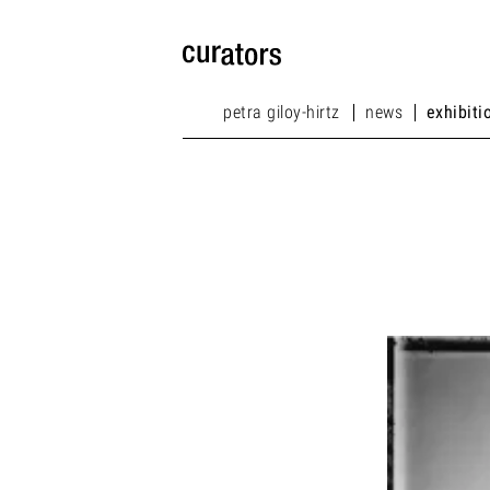
petra giloy-hirtz
news
exhibiti
petra giloy-hirtz
news
exhibiti