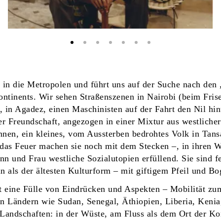
 in die Metropolen und führt uns auf der Suche nach den
ontinents. Wir sehen Straßenszenen in Nairobi (beim Frise
 in Agadez, einen Maschinisten auf der Fahrt den Nil hin
r Freundschaft, angezogen in einer Mixtur aus westlicher
nen, ein kleines, vom Aussterben bedrohtes Volk in Tansa
as Feuer machen sie noch mit dem Stecken –, in ihren W
n und Frau westliche Sozialutopien erfüllend. Sie sind fe
n als der ältesten Kulturform – mit giftigem Pfeil und B
t eine Fülle von Eindrücken und Aspekten – Mobilität zu
n Ländern wie Sudan, Senegal, Äthiopien, Liberia, Kenia
 Landschaften: in der Wüste, am Fluss als dem Ort der K