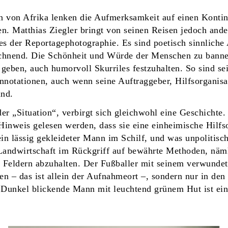
n von Afrika lenken die Aufmerksamkeit auf einen Kontin
n. Matthias Ziegler bringt von seinen Reisen jedoch ande
es der Reportagephotographie. Es sind poetisch sinnliche
ichnend. Die Schönheit und Würde der Menschen zu banne
 geben, auch humorvoll Skurriles festzuhalten. So sind se
onnotationen, auch wenn seine Auftraggeber, Hilfsorganis
ind.
eder „Situation“, verbirgt sich gleichwohl eine Geschichte
Hinweis gelesen werden, dass sie eine einheimische Hilfs
ein lässig gekleideter Mann im Schilf, und was unpolitisch
 Landwirtschaft im Rückgriff auf bewährte Methoden, näm
 Feldern abzuhalten. Der Fußballer mit seinem verwundet
n – das ist allein der Aufnahmeort –, sondern nur in den
 Dunkel blickende Mann mit leuchtend grünem Hut ist ein