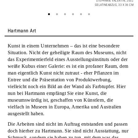
STEPHANIE VALENTIN, 2002
PIA STADTBÄUMER
PIA STADTBÄUMER
GELATINEABZUG, 33 X 36 CM
ARME, 1995
ARME, 1995
EISEN, WACHS
EISEN, WACHS
JEAN-BAPTISTE HUYN
KARIN SANDER
SPANNWEITE 345 CM
SPANNWEITE 345 CM
3D BODYSCAN DER LEBENDEN PERSON
GIPSMATERIAL, PIGMENT
JEAN-BAPTISTE HUYN
MAIN I, 1996
Hartmann Art
GELATINEABZUG, 120 X 120 CM
Kunst in einem Unternehmen – das ist eine besondere
Situation. Nicht der geheiligte Raum des Museums, nicht
das Experimentierfeld eines Ausstellungsinstituts oder der
weiße Kubus einer Galerie: es ist ein profaner Raum, dem
man eigentlich Kunst nicht zutraut - eher Pflanzen im
Entree und die Präsentation von Produktwerbung,
vielleicht noch ein Bild an der Wand als Farbtupfer. Hier
nun bei Hartmann empfängt Sie eine Kunst, die
museumswürdig ist, geschaffen von Künstlern, die
vielfach in Museen in Europa, Amerika und Australien
ausgestellt haben.
Die Arbeiten sind nicht im Auftrag entstanden und passen
doch hierher zu Hartmann. Sie sind nicht Ausstattung, nur
Schmuck, sondern sie haben zu tun, mit dem was das